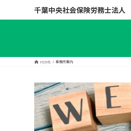
コ
ナ
千葉中央社会保険労務士法人
ン
ビ
テ
ゲ
ン
ー
ツ
シ
へ
ョ
ス
ン
キ
に
ッ
移
HOME
事務所案内
プ
動