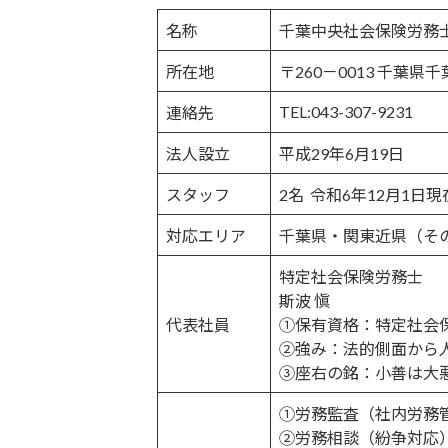
名称
千葉中央社会保険労務
所在地
〒260－0013 千葉県
TEL:043-307-9231
連絡先
法人設立
平成29年6月19日
スタッフ
2名 令和6年12月1日現
対応エリア
千葉県・関東近県（そ
特定社会保険労務士
斯波 愼
代表社員
①保有資格：特定社会
②強み：法的側面から
③座右の銘：小善は大
①労務監査（社内労務
②労務相談（紛争対応