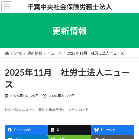
コ
ナ
千葉中央社会保険労務士法人
ン
ビ
テ
ゲ
ン
ー
ツ
シ
更新情報
へ
ョ
ス
ン
キ
に
ッ
移
HOME
更新情報
ニュース
2025年11月 社労士法人ニュース
プ
動
2025年11月 社労士法人ニュー
ス
最
2025年10月28日
2026年2月27日
終
更
社労士法人ニュース（育休と傷病手当）
ダウンロード
新
日
時
:
Facebook
X
Bluesky